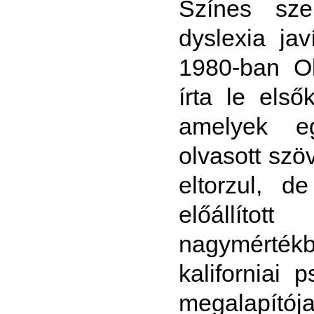
Színes sze
dyslexia jav
1980-ban Ol
írta le első
amelyek eg
olvasott sz
eltorzul, d
előállíto
nagymérték
kaliforniai 
megalapítój