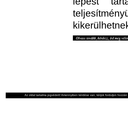
lépést tar
teljesítmény
kikerülhetne
Az oldal tartalma jogvédett! Amennyiben kérdése van, kérjük forduljon hozzán