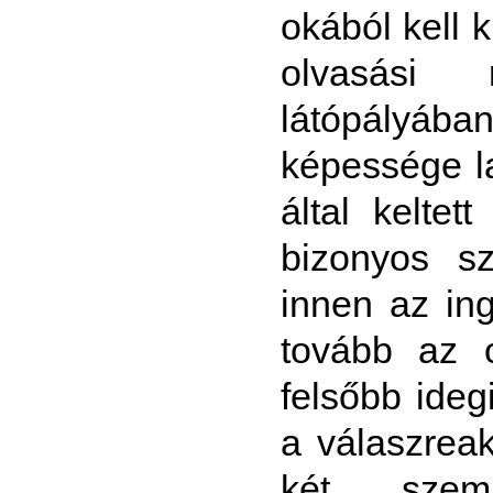
okából kell 
olvasási 
látópályában
képessége la
által keltet
bizonyos s
innen az ing
tovább az o
felsőbb ideg
a válaszreak
két szem