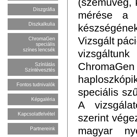
(szemüveg, 
Diszgráfia
mérése a d
Diszkalkulia
készségének 
Vizsgált pác
ChromaGen
speciális
színes lencsék
vizsgáltu
ChromaGen
Színlátás
Színtévesztés
haploszkó
Fontos tudnivalók
speciális szű
Képgaléria
A vizsgála
Kapcsolatfelvétel
szerint vége
magyar nye
Partnereink