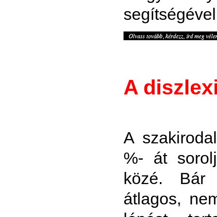
segítségével
A diszlex
A szakiroda
%- át sorol
közé. Bár a
átlagos, ne