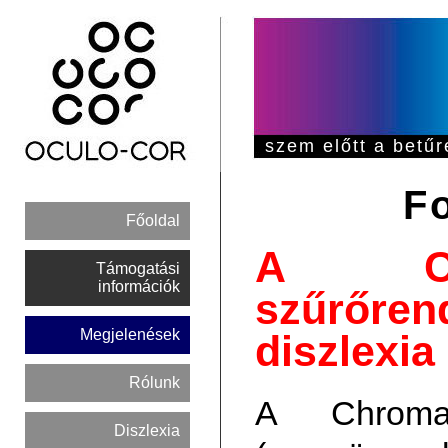
szem előtt a betű
F
Főoldal
A Chr
Támogatási
információk
szűrőre
Megjelenések
diszlexia
Rólunk
A ChromaG
Diszlexia