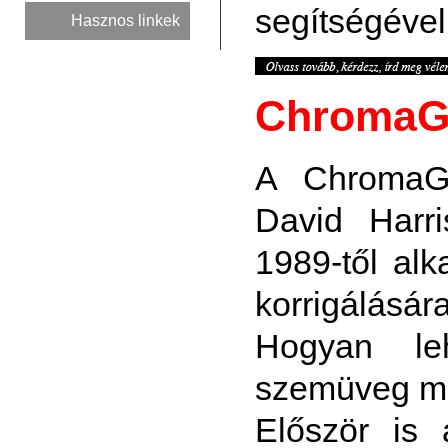
segítségével
Hasznos linkek
ChromaGe
A ChromaGe
David Harri
1989-től alk
korrigálásár
Hogyan le
szemüveg me
Először is 