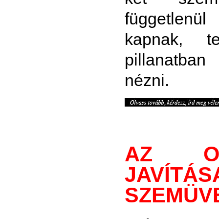
függetlenü
kapnak, t
pillanatban
nézni.
AZ OL
JAVÍ
SZEMÜV