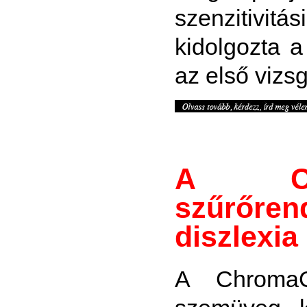
szenzitivitá
kidolgozta a
az első vizsg
A Chr
szűrőre
diszlexia
A ChromaG