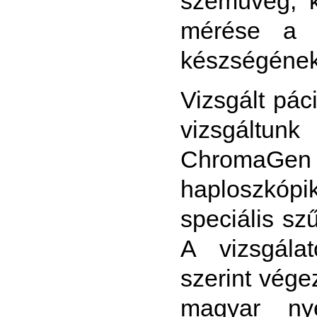
szemüveg, k
mérése a d
készségének 
Vizsgált pá
vizsgáltu
ChromaGen
haploszkó
speciális szű
A vizsgála
szerint vége
magyar nye